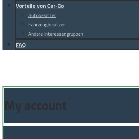
Vorteile von Car-Go
Autobesitzer
Fahrzeugbesitzer
Andere Interessengruppen
FAQ
Facebook
Instagram
Linkedin
TikTok
© Copyright 2026
My account