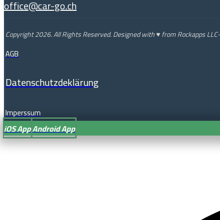
office@car-go.ch
Copyright 2026. All Rights Reserved. Designed with ♥ from Rockapps LLC- 
AGB
Datenschutzdeklärung
Imperssum
iOS App
Android App