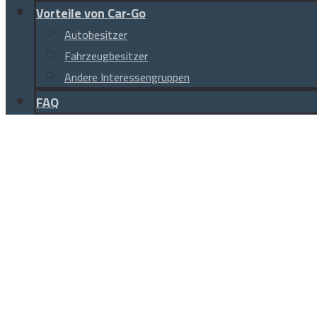
Vorteile von Car-Go
Autobesitzer
Fahrzeugbesitzer
Andere Interessengruppen
FAQ
Facebook
Instagram
Linkedin
TikTok
© Copyright 2026