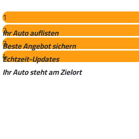
1
2
Ihr Auto auflisten
3
Beste Angebot sichern
4
Echtzeit-Updates
Ihr Auto steht am Zielort